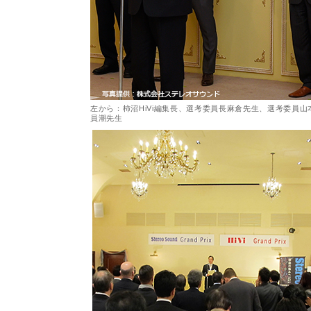
左から：柿沼HiVi編集長、選考委員長麻倉先生、選考委員
員潮先生