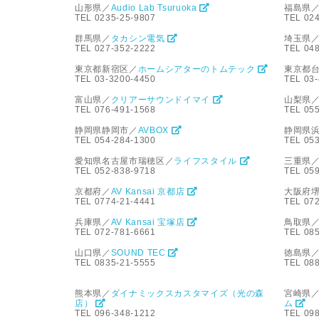
山形県／
Audio Lab Tsuruoka
福島県
TEL 0235-25-9807
TEL 02
群馬県／
タカシン電気
埼玉県
TEL 027-352-2222
TEL 04
東京都新宿区／
ホームシアターのトムテック
東京都
TEL 03-3200-4450
TEL 03
富山県／
クリアーサウンドイマイ
山梨県
TEL 076-491-1568
TEL 05
静岡県静岡市／
AVBOX
静岡県
TEL 054-284-1300
TEL 05
愛知県名古屋市瑞穂区／
ライフスタイル
三重県
TEL 052-838-9718
TEL 059
京都府／
AV Kansai 京都店
大阪府
TEL 0774-21-4441
TEL 07
兵庫県／
AV Kansai 宝塚店
鳥取県
TEL 072-781-6661
TEL 08
山口県／
SOUND TEC
徳島県
TEL 0835-21-5555
TEL 08
熊本県／
ダイナミックスカスタマイズ（光の森
宮崎県
店）
ム
TEL 096-348-1212
TEL 09