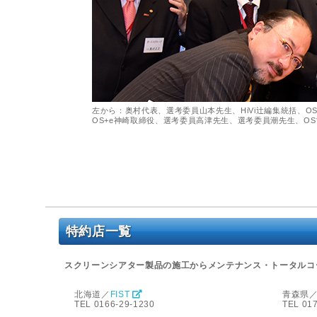
左から：奥村代表、選考委員山本先生、HiVi辻編集統括、O
OS+e神崎取締役、選考委員高津先生、選考委員潮先生、O
特約店一覧
スクリーンシアター製品の施工からメンテナンス・トータルコ
北海道／
FIST
青森県
TEL 0166-29-1230
TEL 01