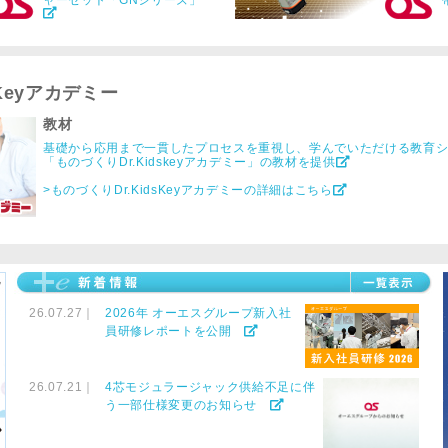
ャーセット「GNシリーズ」
sKeyアカデミー
教材
基礎から応用まで一貫したプロセスを重視し、学んでいただける教育
「ものづくりDr.Kidskeyアカデミー」の教材を提供
>ものづくりDr.KidsKeyアカデミーの詳細はこちら
26.07.27｜
2026年 オーエスグループ新入社
員研修レポートを公開
26.07.21｜
4芯モジュラージャック供給不足に伴
う一部仕様変更のお知らせ