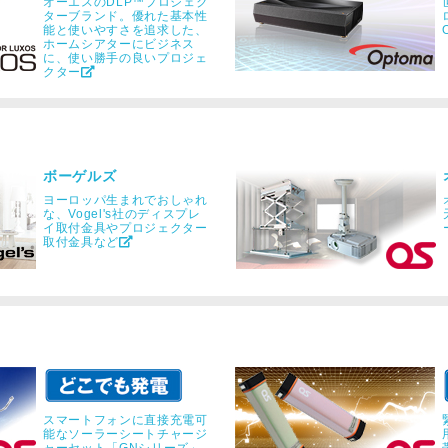
オーエスのDLP™プロジェク
ターブランド。優れた基本性
能と使いやすさを追求した、
ホームシアターにビジネス
に、使い勝手の良いプロジェ
クター
ボーゲルズ
ヨーロッパ生まれでおしゃれ
な、Vogel's社のディスプレ
イ取付金具やプロジェクター
取付金具など
スマートフォンに直接充電可
能なソーラーシートチャージ