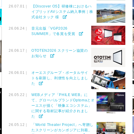
26.07.01｜
【Discover OS】研修棟におけるハ
イブリッドAVシステム納入事例｜株
式会社タック 様
26.06.24｜
音元出版「VGP2026
SUMMER」で各賞を受賞
26.06.17｜
OTOTEN2026 スクリーン協賛の
お知らせ
26.06.01｜
オーエスグループ・ポータルサイ
トを刷新し、利便性を向上しまし
た
26.05.22｜
WEBメディア「PHILE WEB」に
て、グローバルブランドOptomaとオ
ーエスが描く「映像エコシステム」
に関する取材記事が紹介されまし
た
26.05.12｜
「World Theater Project」へ寄贈し
たスクリーンがカンボジアに到着。