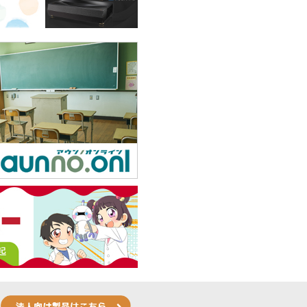
4K映像の奥行き感、色彩、明暗を精細に映し出す、息をのむ映
ロジェクター、OptomaUHD55 U