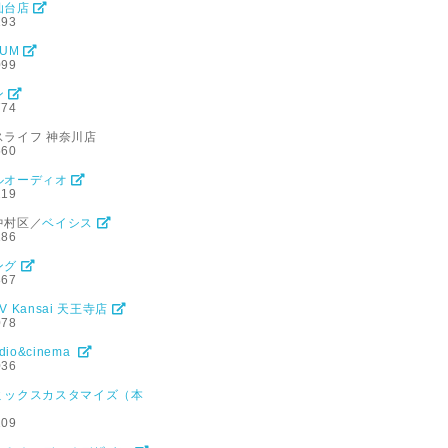
仙台店
193
TUM
099
ン
774
ライフ 神奈川店
560
ルオーディオ
219
中村区／
ベイシス
186
ング
867
AV Kansai 天王寺店
078
udio&cinema
036
ミックスカスタマイズ（本
109