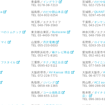
青森県／
イングラフ
宮城県／
のだや
TEL 0178-38-7213
TEL 022-725-5
oka
福島県／
のだや郡山本店
茨城県／
QUAN
TEL 024-932-0254
TEL 0297-45-0
埼玉県／エクスライフ
千葉県／
オンケ
TEL 048-799-3560
TEL 043-224-7
ターのトムテック
東京都台東区／
Budscene
神奈川県／エクス
TEL 03-4400-7678
TEL 048-799-3
イマイ
山梨県／
丹沢電機
長野県／
ロイヤ
TEL 055-233-0033
TEL 0263-35-2
静岡県浜松市／
椿テレビ商会
愛知県名古屋市
TEL 053-471-8181
TEL 052-461-8
イフスタイル
三重県／
テクノ鴻之台店
滋賀県／
ウイニ
TEL 0595-62-5111
TEL 077-565-3
大阪府堺市／
AV Kansai 堺店
大阪府大阪市／
TEL 072-228-7771
TEL 06-6777-7
鳥取県／
ジパング
岡山県／
AC2 a
TEL 0858-48-1365
TEL 086-286-0
徳島県／
コール徳島店
熊本県／
ダイナ
TEL 088-655-1210
店）
TEL 096-383-6