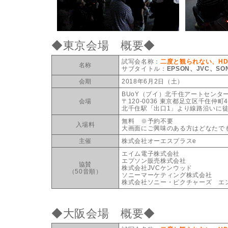
◆東京会場 概要◆
試写会名称：
二度と観られない、H
名称
サブタイトル：
EPSON、JVC、S
会期
2018年6月2日（土）
BUoY（ブイ）北千住アートセンター
会場
〒120-0036 東京都足立区千住仲町
北千住駅「出口1」より線路沿いに徒
無料 ※予約不要
入場料
大画面にご興味のある方はどなたで
主催
株式会社オーエスプラスe
エイム電子株式会社
エプソン販売株式会社
協賛
株式会社JVCケンウッド
（50音順）
ソニーマーケティング株式会社
株式会社ソニー・ピクチャーズ エ
◆大阪会場 概要◆