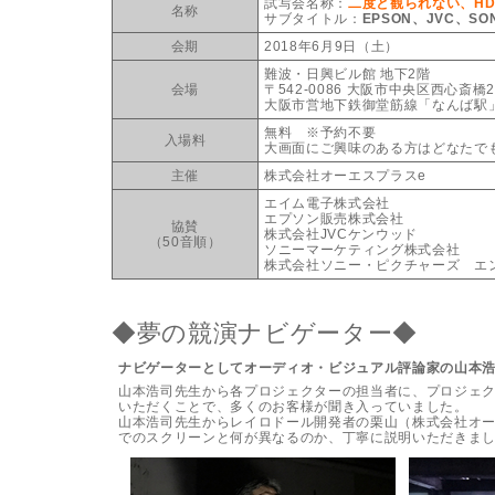
試写会名称：
二度と観られない、H
名称
サブタイトル：
EPSON、JVC、S
会期
2018年6月9日（土）
難波・日興ビル館 地下2階
会場
〒542-0086 大阪市中央区西心斎橋2-
大阪市営地下鉄御堂筋線「なんば駅」
無料 ※予約不要
入場料
大画面にご興味のある方はどなたで
主催
株式会社オーエスプラスe
エイム電子株式会社
エプソン販売株式会社
協賛
株式会社JVCケンウッド
（50音順）
ソニーマーケティング株式会社
株式会社ソニー・ピクチャーズ エ
◆夢の競演ナビゲーター◆
ナビゲーターとしてオーディオ・ビジュアル評論家の山本
山本浩司先生から各プロジェクターの担当者に、プロジェ
いただくことで、多くのお客様が聞き入っていました。
山本浩司先生からレイロドール開発者の栗山（株式会社オ
でのスクリーンと何が異なるのか、丁寧に説明いただきま