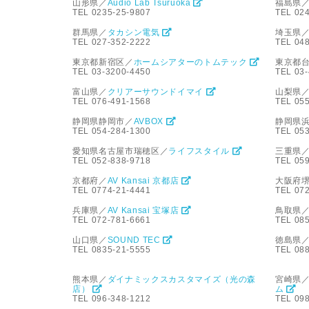
山形県／
Audio Lab Tsuruoka
福島県
TEL 0235-25-9807
TEL 02
群馬県／
タカシン電気
埼玉県
TEL 027-352-2222
TEL 04
東京都新宿区／
ホームシアターのトムテック
東京都
TEL 03-3200-4450
TEL 03
富山県／
クリアーサウンドイマイ
山梨県
TEL 076-491-1568
TEL 05
静岡県静岡市／
AVBOX
静岡県
TEL 054-284-1300
TEL 05
愛知県名古屋市瑞穂区／
ライフスタイル
三重県
TEL 052-838-9718
TEL 059
京都府／
AV Kansai 京都店
大阪府
TEL 0774-21-4441
TEL 07
兵庫県／
AV Kansai 宝塚店
鳥取県
TEL 072-781-6661
TEL 08
山口県／
SOUND TEC
徳島県
TEL 0835-21-5555
TEL 08
熊本県／
ダイナミックスカスタマイズ（光の森
宮崎県
店）
ム
TEL 096-348-1212
TEL 09