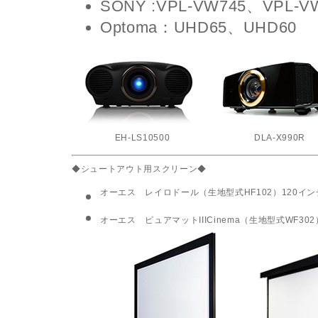
SONY :VPL-VW745、VPL-V
Optoma：UHD65、UHD60
EH-LS10500
DLA-X990R
◆シュートアウト用スクリーン◆
オーエス レイロドール（生地型式HF102）120イン
オーエス ピュアマットIIICinema（生地型式WF302