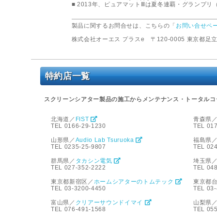
■ 2013年、ピュアマットⅢは夏冬連覇・グランプ
製品に関するお問合せは、こちらの「
お問い合せペ
株式会社オーエス プラスe 〒120-0005 東京都足立
特約店一覧
スクリーンシアター製品の施工からメンテナンス・トータルコ
北海道／
FIST
青森県
TEL 0166-29-1230
TEL 01
山形県／
Audio Lab Tsuruoka
福島県
TEL 0235-25-9807
TEL 02
群馬県／
タカシン電気
埼玉県
TEL 027-352-2222
TEL 04
東京都新宿区／
ホームシアターのトムテック
東京都
TEL 03-3200-4450
TEL 03
富山県／
クリアーサウンドイマイ
山梨県
TEL 076-491-1568
TEL 05