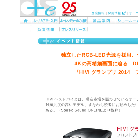
企業情報
｜
採用情報
｜
オー
独立したRGB-LED光源を採用
4Kの高精細画面に迫る DL
「HiVi グランプリ 20
HiVi ベストバイとは、現在市場を賑わせている
対満足度の高いモデル、すなわち読者にお勧めしたい
ある。（Stereo Sound ONLINEより抜粋）