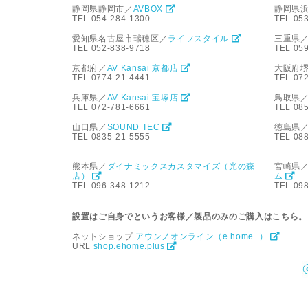
静岡県静岡市／
AVBOX
静岡県
TEL 054-284-1300
TEL 05
愛知県名古屋市瑞穂区／
ライフスタイル
三重県
TEL 052-838-9718
TEL 059
京都府／
AV Kansai 京都店
大阪府
TEL 0774-21-4441
TEL 07
兵庫県／
AV Kansai 宝塚店
鳥取県
TEL 072-781-6661
TEL 08
山口県／
SOUND TEC
徳島県
TEL 0835-21-5555
TEL 08
熊本県／
ダイナミックスカスタマイズ（光の森
宮崎県
店）
ム
TEL 096-348-1212
TEL 09
設置はご自身でというお客様／製品のみのご購入はこちら。
ネットショップ
アウンノオンライン（e home+）
URL
shop.ehome.plus